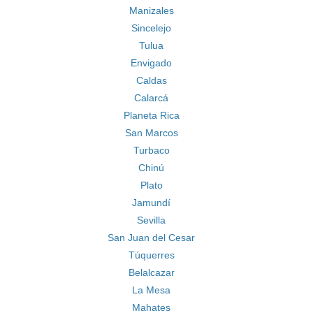
Manizales
Sincelejo
Tulua
Envigado
Caldas
Calarcá
Planeta Rica
San Marcos
Turbaco
Chinú
Plato
Jamundí
Sevilla
San Juan del Cesar
Túquerres
Belalcazar
La Mesa
Mahates