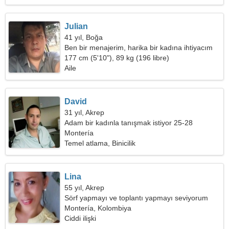
Julian
41 yıl, Boğa
Ben bir menajerim, harika bir kadına ihtiyacım
var
177 cm (5'10"), 89 kg (196 libre)
Aile
David
31 yıl, Akrep
Adam bir kadınla tanışmak istiyor 25-28
Montería
Temel atlama, Binicilik
Lina
55 yıl, Akrep
Sörf yapmayı ve toplantı yapmayı seviyorum
Montería, Kolombiya
Ciddi ilişki