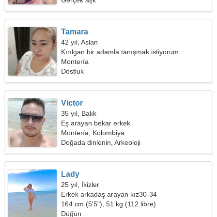
Gerçek aşk
Tamara
42 yıl, Aslan
Kırılgan bir adamla tanışmak istiyorum
Montería
Dostluk
Victor
35 yıl, Balık
Eş arayan bekar erkek
Montería, Kolombiya
Doğada dinlenin, Arkeoloji
Lady
25 yıl, İkizler
Erkek arkadaş arayan kız30-34
164 cm (5'5"), 51 kg (112 libre)
Düğün