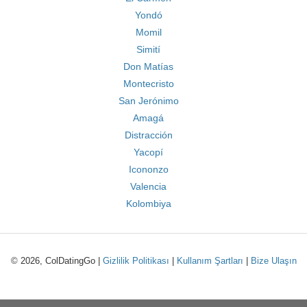
Yondó
Momil
Simití
Don Matías
Montecristo
San Jerónimo
Amagá
Distracción
Yacopí
Icononzo
Valencia
Kolombiya
© 2026, ColDatingGo |
Gizlilik Politikası
|
Kullanım Şartları
|
Bize Ulaşın