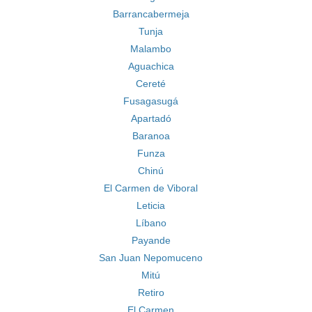
Barrancabermeja
Tunja
Malambo
Aguachica
Cereté
Fusagasugá
Apartadó
Baranoa
Funza
Chinú
El Carmen de Viboral
Leticia
Líbano
Payande
San Juan Nepomuceno
Mitú
Retiro
El Carmen