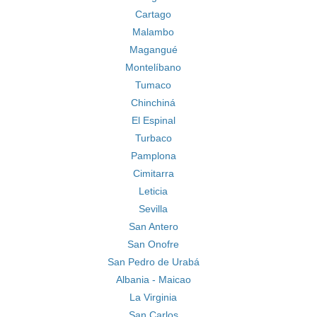
Cartago
Malambo
Magangué
Montelíbano
Tumaco
Chinchiná
El Espinal
Turbaco
Pamplona
Cimitarra
Leticia
Sevilla
San Antero
San Onofre
San Pedro de Urabá
Albania - Maicao
La Virginia
San Carlos