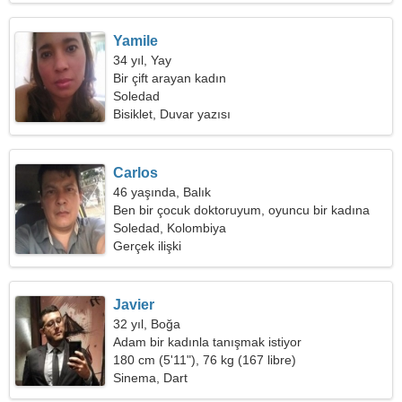
Yamile
34 yıl, Yay
Bir çift arayan kadın
Soledad
Bisiklet, Duvar yazısı
Carlos
46 yaşında, Balık
Ben bir çocuk doktoruyum, oyuncu bir kadına
ihtiyacım var
Soledad, Kolombiya
Gerçek ilişki
Javier
32 yıl, Boğa
Adam bir kadınla tanışmak istiyor
180 cm (5'11"), 76 kg (167 libre)
Sinema, Dart