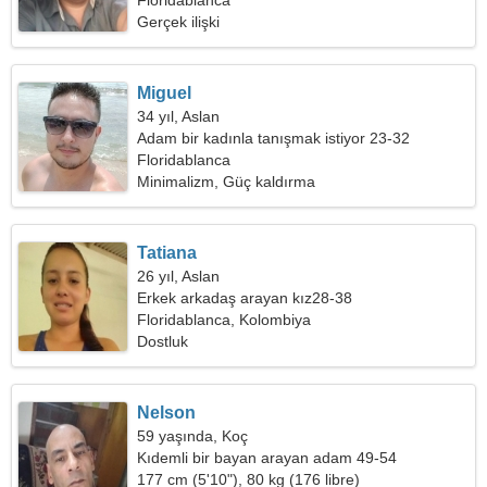
ihtiyacım var
Floridablanca
Gerçek ilişki
Miguel
34 yıl, Aslan
Adam bir kadınla tanışmak istiyor 23-32
Floridablanca
Minimalizm, Güç kaldırma
Tatiana
26 yıl, Aslan
Erkek arkadaş arayan kız28-38
Floridablanca, Kolombiya
Dostluk
Nelson
59 yaşında, Koç
Kıdemli bir bayan arayan adam 49-54
177 cm (5'10"), 80 kg (176 libre)