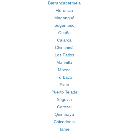
Barrancabermeja
Florencia
Magangué
Sogamoso
Ocaña
Calarcá
Chinchiná
Los Patios
Marinilla
Mocoa
Turbaco
Plato
Puerto Tejada
Segovia
Corozal
Quimbaya
Caicedonia
Tame