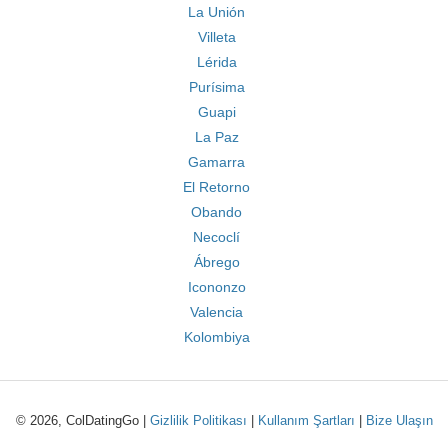
La Unión
Villeta
Lérida
Purísima
Guapi
La Paz
Gamarra
El Retorno
Obando
Necoclí
Ábrego
Icononzo
Valencia
Kolombiya
© 2026, ColDatingGo |
Gizlilik Politikası
|
Kullanım Şartları
|
Bize Ulaşın